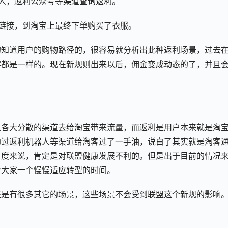
人，返利公众号等渠道查询返利。
链接，到淘宝上最终下单购买了衣服。
的知道用户的购物路径的，很容易就分析出此种返利场景，过去
客都是一样的。现在新规则出来以后，佣金变成动态的了，并且
从各大分散的渠道去给淘宝带来流量，而返利是用户本来就是淘
通过返利机器人等渠道给淘客过了一手油，说白了其实就是淘客
角度来说，肯定是对联盟健康发展不利的。但是出于目前的情况
给大家一个慢慢适应转型的时间。
还是有很多其它的场景，这些场景不会受到联盟这个新规的影响