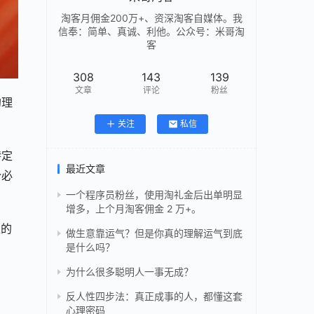
淘客月佣金200万+、资深淘客自媒体。我
信奉：简单、真诚、利他。公众号：米哥淘
客
308
143
139
文章
评论
粉丝
的理
关注
私信
特定
最近文章
势必
一个程序员粉丝，使用淘礼金后出单明显
增多，上个月淘客佣金 2 万+。
型的
做生意靠运气？但是你真的理解运气到底
是什么吗？
为什么很多聪明人一事无成？
反人性四步法：真正成事的人，都懂这套
心理密码