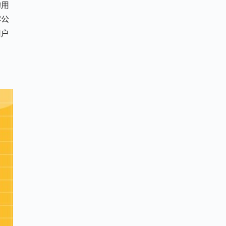
的用
客公
用户