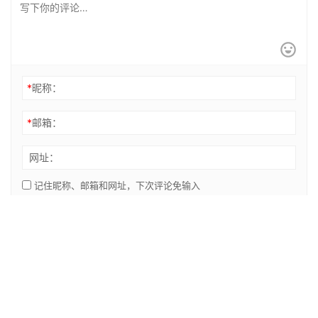
*
昵称：
*
邮箱：
网址：
记住昵称、邮箱和网址，下次评论免输入
提交
© 2014-2021 陇ICP备19003019号-1、 migeshuo.com 【米哥淘客】 版权