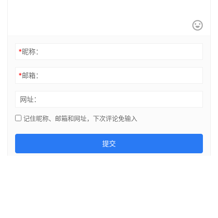
*
昵称：
*
邮箱：
网址：
记住昵称、邮箱和网址，下次评论免输入
提交
© 2014-2021 陇ICP备19003019号-1、 migeshuo.com 【米哥淘客】 版权
所有