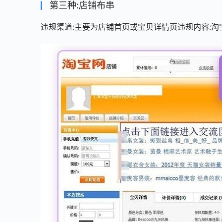
第三种:店铺布串
违规渠道:主要为店铺首页或宝贝详情页违规内容:淘