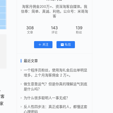
淘客月佣金200万+、资深淘客自媒体。我
信奉：简单、真诚、利他。公众号：米哥淘
客
308
143
139
文章
评论
粉丝
关注
私信
最近文章
一个程序员粉丝，使用淘礼金后出单明显
增多，上个月淘客佣金 2 万+。
做生意靠运气？但是你真的理解运气到底
是什么吗？
风
宝客
为什么很多聪明人一事无成？
家
反人性四步法：真正成事的人，都懂这套
心理密码