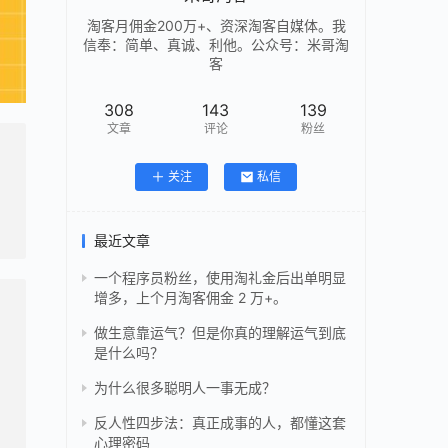
淘客月佣金200万+、资深淘客自媒体。我
信奉：简单、真诚、利他。公众号：米哥淘
客
308
143
139
文章
评论
粉丝
关注
私信
最近文章
一个程序员粉丝，使用淘礼金后出单明显
增多，上个月淘客佣金 2 万+。
做生意靠运气？但是你真的理解运气到底
是什么吗？
为什么很多聪明人一事无成？
反人性四步法：真正成事的人，都懂这套
心理密码