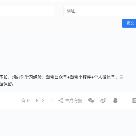
网址：
提交
不长，想向你学习经验，淘宝公众号+淘宝小程序+个人微信号，三
据保留。
0
2
生成海报
：
yftaoke.com
的软件，他们支持互通的。封号的话，避免是不可能
。有问题也可以关注公众号：米哥淘客，给我留言。