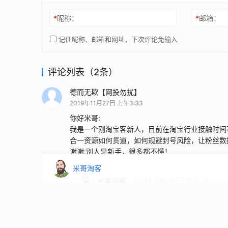
*
昵称：
*
邮箱：
记住昵称、邮箱和网址，下次评论免输入
评论列表（2条）
德而无欺【网投勿扰】
2019年11月27日 上午3:33
你好米哥:
我是一个刚淘宝客新人，目前在淘宝行业接触时间
合一资源如何贯道，如何规避封号风险，让粉丝数
谢谢:别人是新手，很多都不懂！
米哥淘客
米哥淘客
2019年11月28日 下午10:28
@德而无欺【网投勿扰】
：
我这边用的是
的，只能说做好被封号了以后的处理方案